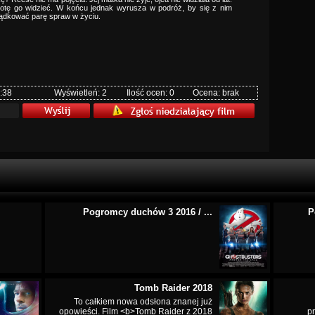
hotę go widzieć. W końcu jednak wyrusza w podróż, by się z nim
ządkować parę spraw w życiu.
:38
Wyświetleń: 2
Ilość ocen: 0
Ocena: brak
Pogromcy duchów 3 2016 / ...
P
Tomb Raider 2018
To całkiem nowa odsłona znanej już
opowieści. Film <b>Tomb Raider z 2018
p