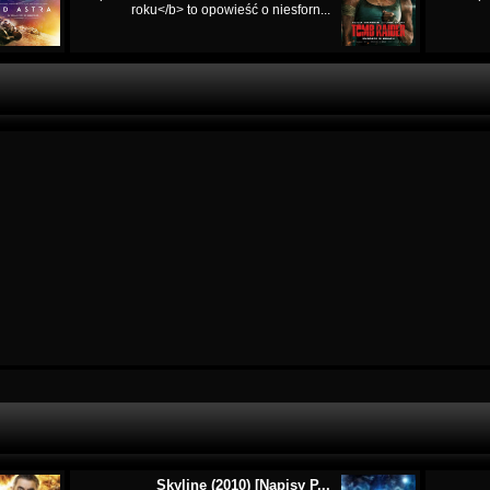
roku</b> to opowieść o niesforn...
Skyline (2010) [Napisy P...