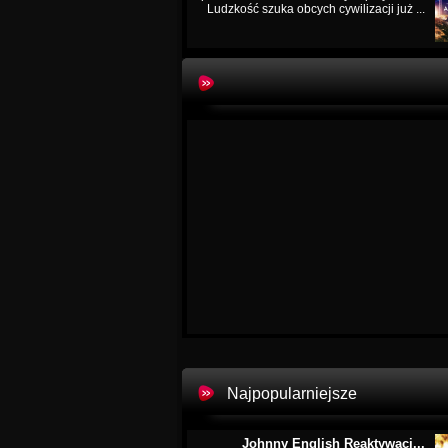
Ludzkość szuka obcych cywilizacji już ...
Najpopularniejsze
Johnny English Reaktywacj...