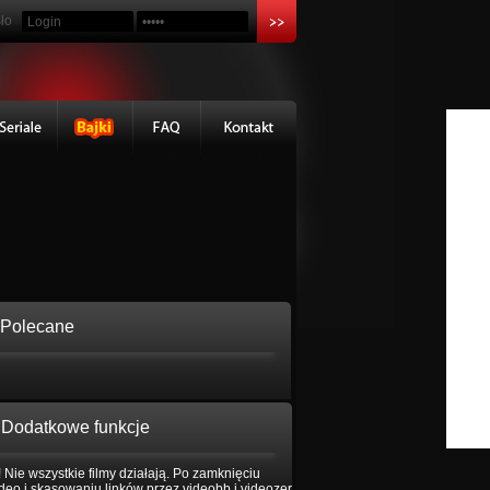
ło
Polecane
Dodatkowe funkcje
 Nie wszystkie filmy działają. Po zamknięciu
eo i skasowaniu linków przez videobb i videozer