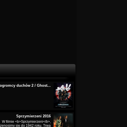
ogromcy duchów 2 / Ghost...
Sprzymierzeni 2016
W filmie <b>Sprzymierzeni</b>,
rzenosimy się do 1942 roku. Trwa