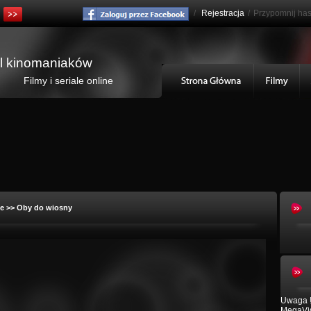
/
Rejestracja
/
Przypomnij has
al kinomaniaków
Filmy i seriale online
e
>> Oby do wiosny
Uwaga !
MegaVid