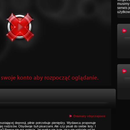
musimy 
serwis 
użytkow
Dramaty obyczajowe
ustającej depresji, pilnie potrzebuje pieniędzy. Wydawca proponuje
ej rodziców. Obydwoje byli pisarzami. Ale czy pisali do siebie listy: I
? Reese nie ma pojęcia. Jej matka nie żyje, ojca nie widziała od lat.