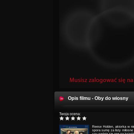
Opis filmu - Oby do wiosny
Twoja ocena:
Reese Holden, aktorka w nie
spora sumę za listy miłosne j
czy nadają się one na książkę