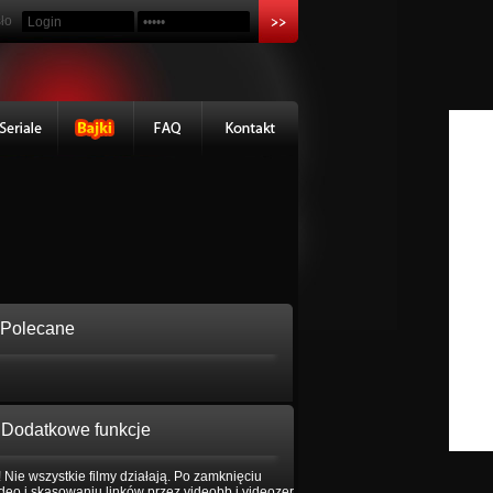
ło
Polecane
Dodatkowe funkcje
 Nie wszystkie filmy działają. Po zamknięciu
eo i skasowaniu linków przez videobb i videozer