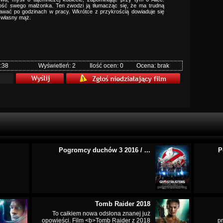
ność swego małżonka. Ten zwodzi ją tłumacząc się, że ma trudną
awać po godzinach w pracy. Wkrótce z przykrością dowiaduje się
j własny mąż.
:38
Wyświetleń: 2
Ilość ocen: 0
Ocena: brak
Pogromcy duchów 3 2016 / ...
P
Tomb Raider 2018
To całkiem nowa odsłona znanej już
opowieści. Film <b>Tomb Raider z 2018
p