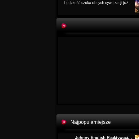
Ludzkość szuka obcych cywilizacji już ...
Najpopularniejsze
Johnny English Reaktywacj...