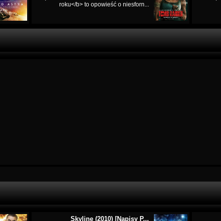
roku</b> to opowieść o niesforn...
Skyline (2010) [Napisy P...