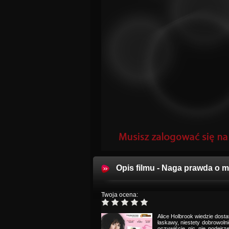
Opis filmu - Naga prawda o m
Twoja ocena:
Alice Holbrook wiedzie dosta
łaskawy, niestety dobrowol
oczywiście nic nie podejrz