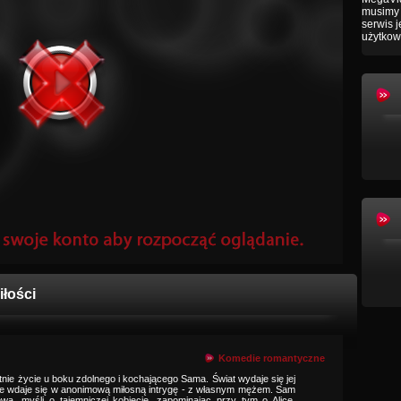
musimy 
serwis 
użytkow
iłości
Komedie romantyczne
tnie życie u boku zdolnego i kochającego Sama. Świat wydaje się jej
nie wdaje się w anonimową miłosną intrygę - z własnym mężem. Sam
ewa, myśli o tajemniczej kobiecie, zapominając przy tym o Alice.