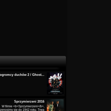
ogromcy duchów 2 / Ghost...
Sprzymierzeni 2016
W filmie <b>Sprzymierzeni</b>,
rzenosimy się do 1942 roku. Trwa