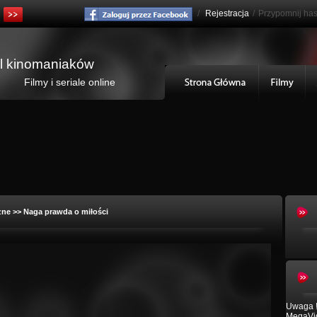
/
Rejestracja
/
Przypomnij has
al kinomaniaków
Filmy i seriale online
zne
>> Naga prawda o miłości
Uwaga !
MegaVid