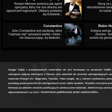
Rowan Atkinson powraca jak agent
Nocą na L
specjalny, który nie zna strachu ani
niecodzienne świa
ograniczeń logicznych. Oddany poddany
że ludzi
Jej Królewsk...
Constantine
Robin Ho
John Constantine jest okultystą, który
Kolejna wersja 
\"zajmuje się\" sprawami piekła i nieba -
Złodziei. Ty
nie dopuszczając, by ktokolwi...
wciela się genia