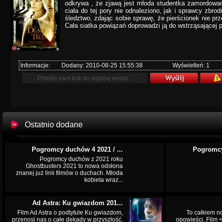
odkrywa , że zjawą jest młoda studentka zamordowana
ciała do tej pory nie odnaleziono, jak i sprawcy zbro
śledztwo, zdając sobie sprawę, że pierścionek nie prze
Cała siatka powiązań doprowadzi ją do wstrząsającej 
Informacje:
Dodany: 2010-08-25 15:55:38
Wyświetleń: 1
Ostatnio dodane
Pogromcy duchów 4 2021 / ...
Pogromcy
Pogromcy duchów z 2021 roku
Ghostbusters 2021 to nowa odsłona
znanej już linii filmów o duchach. Młoda
kobieta wraz...
Ad Astra: Ku gwiazdom 201...
Film Ad Astra o podtytule Ku gwiazdom,
To całkiem n
przenosi nas o całe dekady w przyszłość.
opowieści. Film