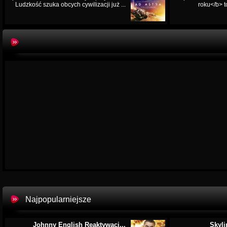
Ludzkość szuka obcych cywilizacji już ...
roku</b> t
Najpopularniejsze
Johnny English Reaktywacj...
Skyli