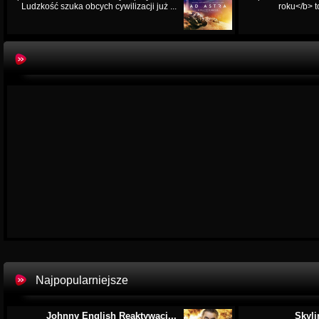
Ludzkość szuka obcych cywilizacji już ...
roku</b> t
Najpopularniejsze
Johnny English Reaktywacj...
Skyli