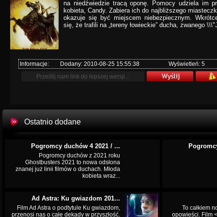
na niedźwiedzie tracą oponę. Pomocy udziela im p
kobieta, Candy. Zabiera ich do najbliższego miastec
okazuje się być miejscem niebezpiecznym. Wkrótce
się, że trafili na „tereny łowieckie” ducha, zwanego \\
Informacje:
Dodany: 2010-08-25 15:55:38
Wyświetleń: 5
Ostatnio dodane
Pogromcy duchów 4 2021 / ...
Pogromcy
Pogromcy duchów z 2021 roku
Ghostbusters 2021 to nowa odsłona
znanej już linii filmów o duchach. Młoda
kobieta wraz...
Ad Astra: Ku gwiazdom 201...
Film Ad Astra o podtytule Ku gwiazdom,
To całkiem n
przenosi nas o całe dekady w przyszłość.
opowieści. Film