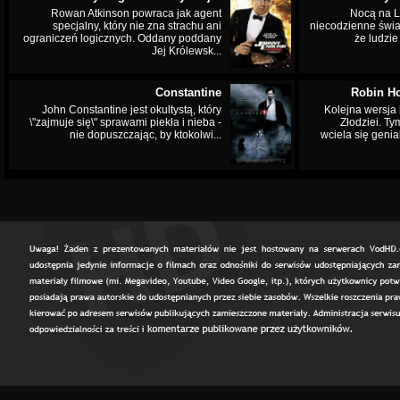
Rowan Atkinson powraca jak agent
Nocą na L
specjalny, który nie zna strachu ani
niecodzienne świa
ograniczeń logicznych. Oddany poddany
że ludzi
Jej Królewsk...
Constantine
Robin Ho
John Constantine jest okultystą, który
Kolejna wersja 
\"zajmuje się\" sprawami piekła i nieba -
Złodziei. Ty
nie dopuszczając, by ktokolwi...
wciela się genia