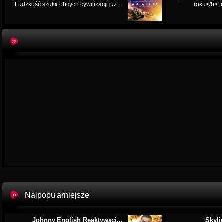
Ludzkość szuka obcych cywilizacji już ...
roku</b> t
Najpopularniejsze
Johnny English Reaktywacj...
Skyli