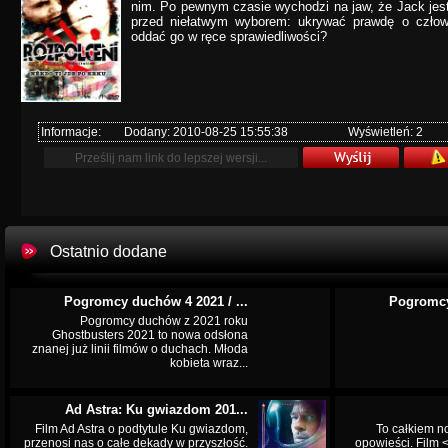
nim. Po pewnym czasie wychodzi na jaw, że Jack jest
przed niełatwym wyborem: ukrywać prawdę o człow
oddać go w ręce sprawiedliwości?
Informacje:
Dodany: 2010-08-25 15:55:38
Wyświetleń: 2
Ostatnio dodane
Pogromcy duchów 4 2021 / ...
Pogromcy
Pogromcy duchów z 2021 roku
Ghostbusters 2021 to nowa odsłona
znanej już linii filmów o duchach. Młoda
kobieta wraz...
Ad Astra: Ku gwiazdom 201...
Film Ad Astra o podtytule Ku gwiazdom,
To całkiem n
przenosi nas o całe dekady w przyszłość.
opowieści. Film