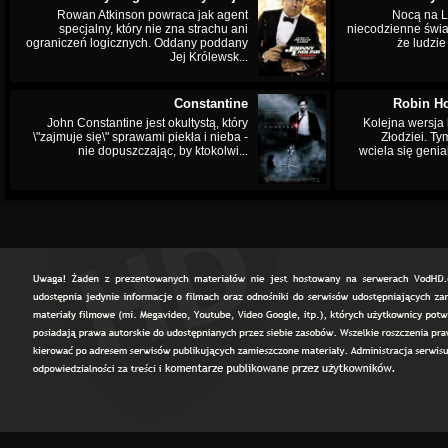
Rowan Atkinson powraca jak agent
Nocą na L
specjalny, który nie zna strachu ani
niecodzienne świa
ograniczeń logicznych. Oddany poddany
że ludzi
Jej Królewsk...
Constantine
Robin Ho
John Constantine jest okultystą, który
Kolejna wersja 
\"zajmuje się\" sprawami piekła i nieba -
Złodziei. Ty
nie dopuszczając, by ktokolwi...
wciela się genia