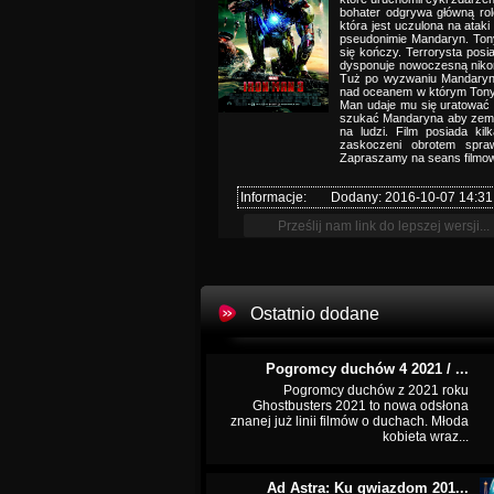
bohater odgrywa główną ro
która jest uczulona na ataki
pseudonimie Mandaryn. Ton
się kończy. Terrorysta pos
dysponuje nowoczesną nikom
Tuż po wyzwaniu Mandaryna
nad oceanem w którym Tony 
Man udaje mu się uratować 
szukać Mandaryna aby zemśc
na ludzi. Film posiada ki
zaskoczeni obrotem spraw
Zapraszamy na seans filmowy
Informacje:
Dodany: 2016-10-07 14:31
Ostatnio dodane
Pogromcy duchów 4 2021 / ...
Pogromcy duchów z 2021 roku
Ghostbusters 2021 to nowa odsłona
znanej już linii filmów o duchach. Młoda
kobieta wraz...
Ad Astra: Ku gwiazdom 201...