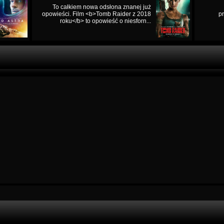
To całkiem nowa odsłona znanej już
opowieści. Film <b>Tomb Raider z 2018
p
roku</b> to opowieść o niesforn...