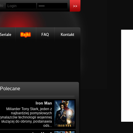
ło
Polecane
Iron Man
Miliarder Tony Stark, jeden z
najbardziej pomysłowych
ynalazców technologii wojennej
służącej do obrony, postanawia
ods...