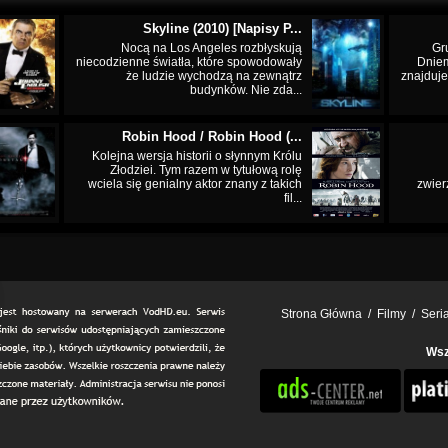
Skyline (2010) [Napisy P...
Nocą na Los Angeles rozbłyskują
Gr
niecodzienne światła, które spowodowały
Dnie
że ludzie wychodzą na zewnątrz
znajduje
budynków. Nie zda...
Robin Hood / Robin Hood (...
Kolejna wersja historii o słynnym Królu
Złodziei. Tym razem w tytułową rolę
wciela się genialny aktor znany z takich
zwier
fil...
Strona Główna
/
Filmy
/
Seri
Wsz