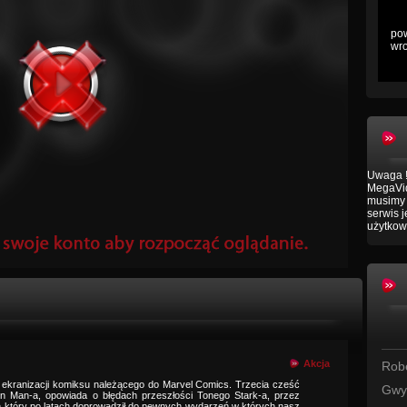
pow
wro
Uwaga !
MegaVid
musimy 
serwis 
użytkow
Akcja
Robe
j ekranizacji komiksu należącego do Marvel Comics. Trzecia cześć
Gwy
on Man-a, opowiada o błędach przeszłości Tonego Stark-a, przez
ń który po latach doprowadził do pewnych wydarzeń w których nasz