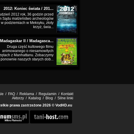
2012: Koniec świata / 201...
udzień 2012 rok, 36 godzin przed
m Sądu małżeństwo archeologów
 w podziemiach w Meksyku, złoty
krzyż, świa...
Madagaskar II / Madagasca...
Druga część kultowego filmu
animowanego o niesamowitych
zętach z Manhattanu. Zobaczymy
ponownie naszych starych dob...
ale
/
FAQ
/
Reklama
/
Regulamin
/
Kontakt
Aktorzy
/
Katalog
/
Blog
/
Silne linki
elkie prawa zastrzeżone 2026 ©
VodHD.eu