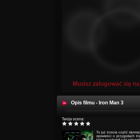
Opis filmu - Iron Man 3
Twoja ocena:
To już trzecia część słynne
opowieści o przygodach Ir
które uruchomił cykl zdarze