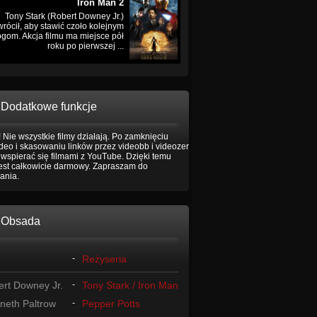
Iron Man 2
Tony Stark (Robert Downey Jr.)
rócił, aby stawić czoło kolejnym
gom. Akcja filmu ma miejsce pół
roku po pierwszej ...
Dodatkowe funkcje
 Nie wszystkie filmy działają. Po zamknięciu
eo i skasowaniu linków przez videobb i videozer
wspierać się filmami z YouTube. Dzięki temu
jest całkowicie darmowy. Zapraszam do
ania.
Obsada
-
Reżyseria
rt Downey Jr.
-
Tony Stark / Iron Man
neth Paltrow
-
Pepper Potts