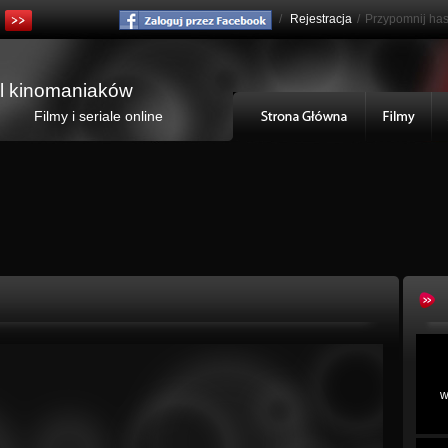
/
Rejestracja
/
Przypomnij has
al kinomaniaków
Filmy i seriale online
w