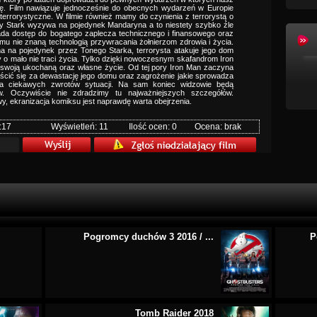
lę. Film nawiązuje jednocześnie do obecnych wydarzeń w Europie
 terrorystyczne. W filmie również mamy do czynienia z terrorystą o
y Stark wyzywa na pojedynek Mandaryna a to niestety szybko źle
iada dostęp do bogatego zaplecza technicznego i finansowego oraz
u nie znaną technologią przywracania żołnierzom zdrowia i życia.
 na pojedynek przez Tonego Starka, terrorysta atakuje jego dom
o mało nie traci życia. Tylko dzięki nowoczesnym skafandrom Iron
swoją ukochaną oraz własne życie. Od tej pory Iron Man zaczyna
ić się za dewastację jego domu oraz zagrożenie jakie sprowadza
lka ciekawych zwrotów sytuacji. Na sam koniec widzowie będą
. Oczywiście nie zdradzimy tu najważniejszych szczegółów.
, ekranizacja komiksu jest naprawdę warta obejrzenia.
:17
Wyświetleń: 11
Ilość ocen: 0
Ocena: brak
Pogromcy duchów 3 2016 / ...
P
Tomb Raider 2018