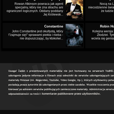
Rowan Atkinson powraca jak agent
Nocą na L
specjalny, który nie zna strachu ani
niecodzienne świa
ograniczeń logicznych. Oddany poddany
że ludzi
Jej Królewsk...
Constantine
Robin Ho
John Constantine jest okultystą, który
Kolejna wersja 
\"zajmuje się\" sprawami piekła i nieba -
Złodziei. Ty
nie dopuszczając, by ktokolwi...
wciela się genia