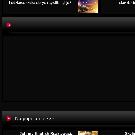
Ludzkość szuka obcych cywilizacji już ...
roku</b> t
Najpopularniejsze
Johnny English Reaktywacj...
Skyli