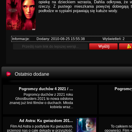
opiekę na dzieckiem wzrasta, Dahlia odkrywa, że 
rzeczy. Z pustego mieszkania powyżej dobiegają 
podłodze w sypialni pojawiają się kałuże wody.
Informacje:
Dodany: 2010-08-25 15:55:38
Wyświetleń: 2
Ostatnio dodane
Pogromcy duchów 4 2021 / ...
Pogromcy
Pogromcy duchów z 2021 roku
Ghostbusters 2021 to nowa odsłona
znanej już linii filmów o duchach. Młoda
kobieta wraz...
Ad Astra: Ku gwiazdom 201...
Film Ad Astra o podtytule Ku gwiazdom,
To całkiem n
przenosi nas o całe dekady w przyszłość.
opowieści. Film