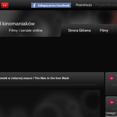
/
Rejestracja
/
Przypomnij has
al kinomaniaków
Filmy i seriale online
owiek w żelaznej masce / The Man in the Iron Mask
Uwaga !
MegaVid