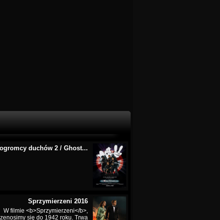
ogromcy duchów 2 / Ghost...
Sprzymierzeni 2016
W filmie <b>Sprzymierzeni</b>,
rzenosimy się do 1942 roku. Trwa