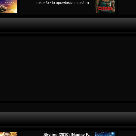
roku</b> to opowieść o niesforn...
Skyline (2010) [Napisy P...