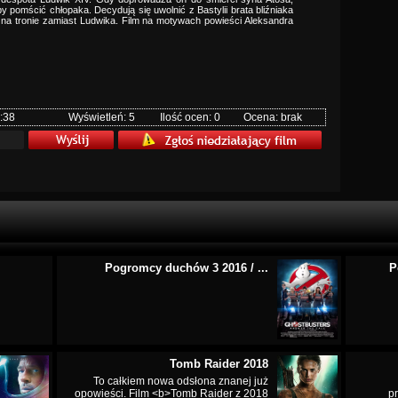
 by pomścić chłopaka. Decydują się uwolnić z Bastylii brata bliźniaka
go na tronie zamiast Ludwika. Film na motywach powieści Aleksandra
:38
Wyświetleń: 5
Ilość ocen: 0
Ocena: brak
Pogromcy duchów 3 2016 / ...
P
Tomb Raider 2018
To całkiem nowa odsłona znanej już
opowieści. Film <b>Tomb Raider z 2018
p