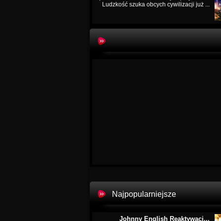
Ludzkość szuka obcych cywilizacji już ...
Najpopularniejsze
Johnny English Reaktywacj...