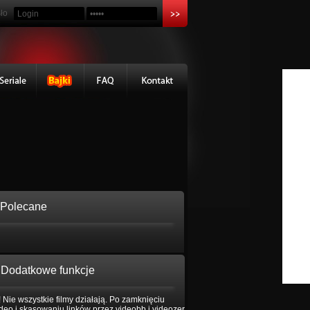
ło
Polecane
Dodatkowe funkcje
 Nie wszystkie filmy działają. Po zamknięciu
eo i skasowaniu linków przez videobb i videozer