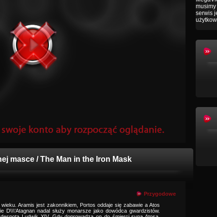
musimy 
serwis 
użytkow
nej masce / The Man in the Iron Mask
Przygodowe
I wieku. Aramis jest zakonnikiem, Portos oddaje się zabawie a Atos
nie D\\\'Atagnan nadal służy monarsze jako dowódca gwardzistów.
despota Ludwik XIV. Gdy doprowadza on do śmierci syna Atosa,