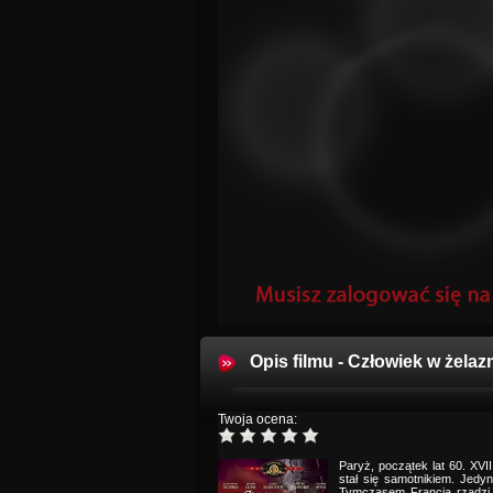
Opis filmu - Człowiek w żelaz
Twoja ocena:
Paryż, początek lat 60. XVI
stał się samotnikiem. Jedy
Tymczasem Francją rządzi 