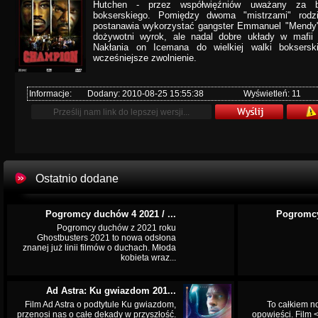
Hutchen - przez współwięźniów uważany za be
bokserskiego. Pomiędzy dwoma "mistrzami" rodzi
postanawia wykorzystać gangster Emmanuel "Mendy" 
dożywotni wyrok, ale nadal dobre układy w mafii 
Nakłania on Icemana do wielkiej walki boksersk
wcześniejsze zwolnienie.
Informacje:
Dodany: 2010-08-25 15:55:38
Wyświetleń: 11
Ostatnio dodane
Pogromcy duchów 4 2021 / ...
Pogromcy
Pogromcy duchów z 2021 roku
Ghostbusters 2021 to nowa odsłona
znanej już linii filmów o duchach. Młoda
kobieta wraz...
Ad Astra: Ku gwiazdom 201...
Film Ad Astra o podtytule Ku gwiazdom,
To całkiem n
przenosi nas o całe dekady w przyszłość.
opowieści. Film