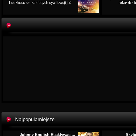
Ludzkość szuka obcych cywilizacji już ...
roku</b> t
Najpopularniejsze
Johnny English Reaktywacj...
Skyli