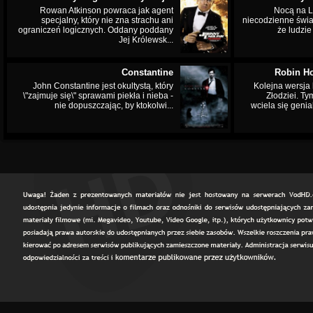
Rowan Atkinson powraca jak agent
Nocą na L
specjalny, który nie zna strachu ani
niecodzienne świa
ograniczeń logicznych. Oddany poddany
że ludzi
Jej Królewsk...
Constantine
Robin Ho
John Constantine jest okultystą, który
Kolejna wersja 
\"zajmuje się\" sprawami piekła i nieba -
Złodziei. Ty
nie dopuszczając, by ktokolwi...
wciela się genia