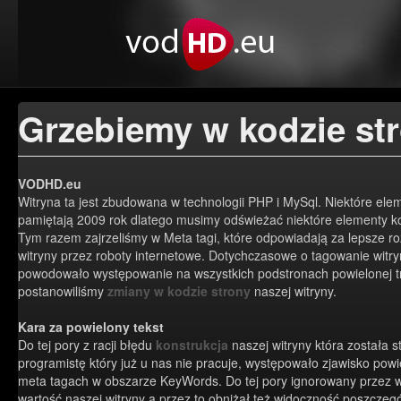
Grzebiemy w kodzie st
VODHD.eu
Witryna ta jest zbudowana w technologii PHP i MySql. Niektóre ele
pamiętają 2009 rok dlatego musimy odświeżać niektóre elementy ko
Tym razem zajrzeliśmy w Meta tagi, które odpowiadają za lepsze 
witryny przez roboty internetowe. Dotychczasowe o tagowanie witry
powodowało występowanie na wszystkich podstronach powielonej tr
postanowiliśmy
zmiany w kodzie strony
naszej witryny.
Kara za powielony tekst
Do tej pory z racji błędu
konstrukcja
naszej witryny która została 
programistę który już u nas nie pracuje, występowało zjawisko powie
meta tagach w obszarze KeyWords. Do tej pory ignorowany przez wi
wartość naszej witryny a przez to obniżał też widoczność poszczeg