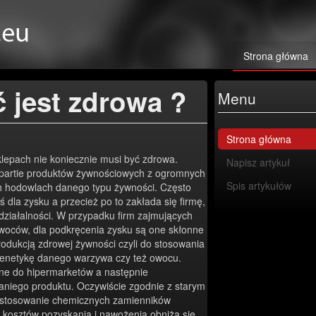
Strona główna
 jest zdrowa ?
Menu
Strona główna
epach nie koniecznie musi być zdrowa.
Napisz artykuł
partie produktów żywnościowych z ogromnych
Spis artykułów
ch hodowlach danego typu żywności. Często
oś dla zysku a przecież po to zakłada się firmę,
 działalności. W przypadku firm zajmujących
woców, dla podkręcenia zysku są one skłonne
odukcją zdrowej żywności czyli do stosowania
genetykę danego warzywa czy też owocu.
ane do hipermarketów a następnie
aniego produktu. Oczywiście zgodnie z starym
li stosowanie chemicznych zamienników
 kosztów pozyskania i nawożenia obniża się