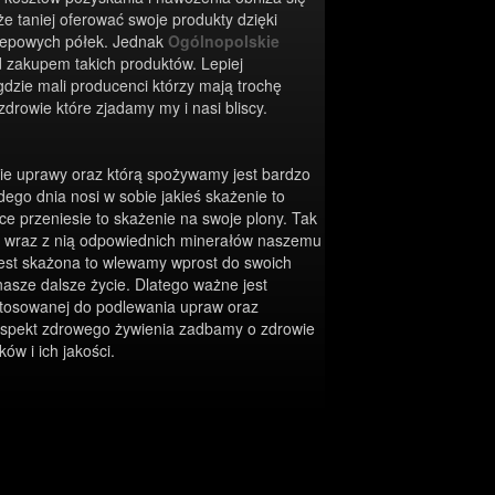
że taniej oferować swoje produkty dzięki
klepowych półek. Jednak
Ogólnopolskie
 zakupem takich produktów. Lepiej
gdzie mali producenci którzy mają trochę
zdrowie które zjadamy my i nasi bliscy.
ie uprawy oraz którą spożywamy jest bardzo
ego dnia nosi w sobie jakieś skażenie to
ce przeniesie to skażenie na swoje plony. Tak
 wraz z nią odpowiednich minerałów naszemu
est skażona to wlewamy wprost do swoich
asze dalsze życie. Dlatego ważne jest
stosowanej do podlewania upraw oraz
 aspekt zdrowego żywienia zadbamy o zdrowie
ów i ich jakości.