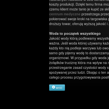
koszty produkcji. Dzięki temu firma mo
czemu klient może tanio je kupić ze s
centrum medyczne
przestrzega przed
pokierować swoje kroki na targowiska 
droższy towar, oferują wyższą jakość i 
Woda to początek wszystkiego
Jakość wody którą podlewamy wszystk
ważna. Jeśli woda której używamy każd
każdy kto nią podleje warzywa lub owo
samo gdy pijemy wodę to dostarczamy
organizmowi. W przypadku gdy woda j
żołądków truciznę która ma wpływ na n
przestrzeganie zasad czystości wody 
spożywanej przez ludzi. Dbając o ten
całego procesu przygotowywania posiłk
wróć