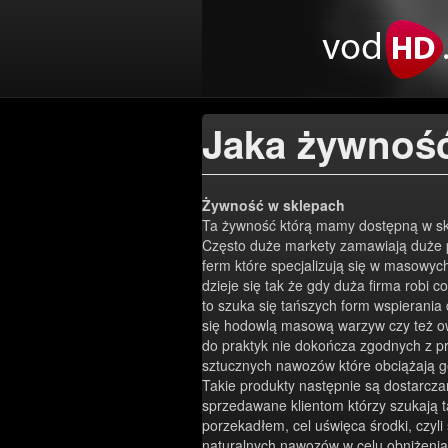
Jaka żywność
Żywność w sklepach
Ta żywność którą mamy dostępną w skl
Często duże markety zamawiają duże 
ferm które specjalizują się w masowy
dzieje się tak że gdy duża firma robi c
to szuka się tańszych form wspierania
się hodowlą masową warzyw czy też o
do praktyk nie dokończa zgodnych z pr
sztucznych nawozów które obciążają 
Takie produkty następnie są dostarcz
sprzedawane klientom którzy szukają t
porzekadłem, cel uświęca środki, czy
naturalnych nawozów w celu obniżenia