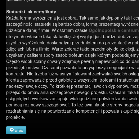
Statuetki jak certyfikaty
Każda forma wyróżnienia jest dobra. Tak samo jak dyplomy tak i cer
szczególności statuetki są bardzo dobrą formą prezentacji wyróżnie
udzielone danej firmie. W ostatnim czasie
Ogólnopolskie centru
otrzymało właśnie taką statuetkę. Jej wygląd jest bardzo dobrze za
czyni to wyróżnienie doskonałym przedmiotem do prezentacji w gab
zdjęciach lub na filmie. Warto zbierać takie przedmioty do kolekcji,
uzyskamy całkiem spory zasób trofeum dzięki którym podbudujemy 
Często widok ściany chwały zdejmuje pewną niepewność co do da
przedsiębiorstwa. Czasami pozwala to przyśpieszyć negocjacje w 
kontraktu. Nie trzeba już własnymi słowami zachwalać swoich osiąg
klienta zaprowadzić przed gablotę z wszystkimi trofeami i statuetk
nacieszył swoje oczy. Po krótkiej prezentacji swoich dyplomów, m
przejść do omawiania szczegółów nowego projektu. Czasami taka k
osiągniętych wyników zastępuje wielogodzinne potwierdzanie swoic
pomocą rozmowy szczegółowej. To też uwalnia obie strony negocjac
rozdrabniania się na potwierdzanie kompetencji i pozwala skupić s
projekcie.
wróć