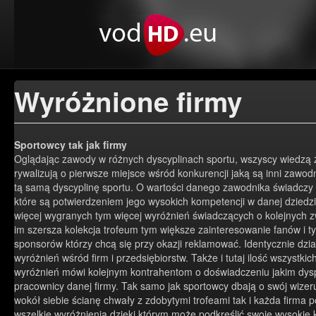
Wyróżnione firmy
Sportowcy tak jak firmy
Oglądając zawody w różnych dyscyplinach sportu, wszyscy wiedzą 
rywalizują o pierwsze miejsce wśród konkurencji jaką są inni zawod
tą samą dyscyplinę sportu. O wartości danego zawodnika świadczy
które są potwierdzeniem jego wysokich kompetencji w danej dziedzi
więcej wygranych tym więcej wyróżnień świadczących o kolejnych 
im szersza kolekcja trofeum tym większe zainteresowanie fanów i
sponsorów którzy chcą się przy okazji reklamować. Identycznie dzia
wyróżnień wśród firm i przedsiębiorstw. Także i tutaj ilość wszystki
wyróżnień mówi kolejnym kontrahentom o doświadczeniu jakim dys
pracownicy danej firmy. Tak samo jak sportowcy dbają o swój wize
wokół siebie ścianę chwały z zdobytymi trofeami tak i każda firma 
wszelkie wyróżnienia dzięki którym może podkreślić swoje wysokie