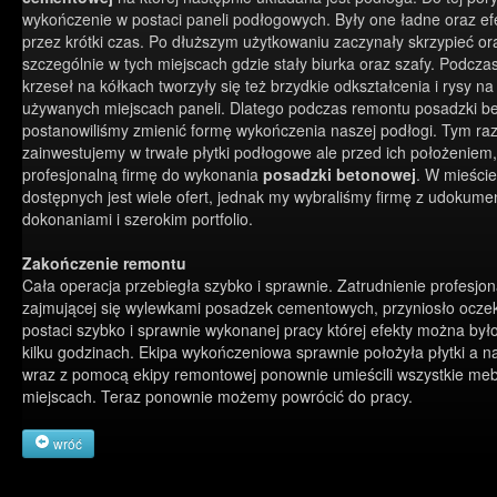
wykończenie w postaci paneli podłogowych. Były one ładne oraz ef
przez krótki czas. Po dłuższym użytkowaniu zaczynały skrzypieć or
szczególnie w tych miejscach gdzie stały biurka oraz szafy. Podcz
krzeseł na kółkach tworzyły się też brzydkie odkształcenia i rysy na
używanych miejscach paneli. Dlatego podczas remontu posadzki b
postanowiliśmy zmienić formę wykończenia naszej podłogi. Tym r
zainwestujemy w trwałe płytki podłogowe ale przed ich położeniem,
profesjonalną firmę do wykonania
posadzki betonowej
. W mieści
dostępnych jest wiele ofert, jednak my wybraliśmy firmę z udokum
dokonaniami i szerokim portfolio.
Zakończenie remontu
Cała operacja przebiegła szybko i sprawnie. Zatrudnienie profesjon
zajmującej się wylewkami posadzek cementowych, przyniosło oczek
postaci szybko i sprawnie wykonanej pracy której efekty można było
kilku godzinach. Ekipa wykończeniowa sprawnie położyła płytki a n
wraz z pomocą ekipy remontowej ponownie umieścili wszystkie meb
miejscach. Teraz ponownie możemy powrócić do pracy.
wróć