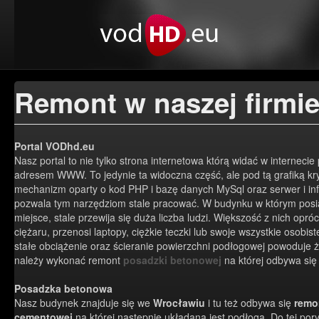
Remont w naszej firmi
Portal VODhd.eu
Nasz portal to nie tylko strona internetowa którą widać w interneci
adresem WWW. To jedynie ta widoczna część, ale pod tą grafiką kry
mechanizm oparty o kod PHP i bazę danych MySql oraz serwer i infr
pozwala tym narzędziom stale pracować. W budynku w którym pos
miejsce, stale przewija się duża liczba ludzi. Większość z nich opr
ciężaru, przenosi laptopy, ciężkie teczki lub swoje wszystkie osobist
stałe obciążenie oraz ścieranie powierzchni podłogowej powoduje ż
należy wykonać remont
posadzki betonowej
na której odbywa się 
Posadzka betonowa
Nasz budynek znajduje się we
Wrocławiu
i tu też odbywa się
remo
cementowej
na której następnie układana jest podłoga. Do tej por